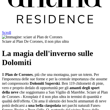
Scroll
Sciare al Plan De Corones, il non plus ultra
La magia dell'inverno sulle
Dolomiti
Il
Plan de Corones
, più che una montagna, pare un totem. Per
l'imponenza delle sue forme e per la centrale importanza che assume
nel comprensorio
Dolomiti Superski
. Ben 119 chilometri di piste,
vero e proprio dedalo di opportunità per gli
amanti degli sport
della neve
che soggiornano a San Vigilio di Marebbe. Sciare al Plan
de Corones - Kronplatz è il non plus ultra in termini di quantità e
qualità dell'offerta. Chi ama il silenzio dei boschi ammantati di neve
potrà dedicarsi a
una bella ciaspolata
nei parchi naturali Fanes-
Sennes-Braies e Puez-Odle. O, partendo dal vicino Passo delle