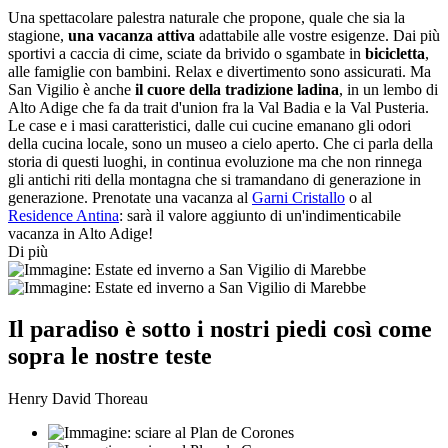
Una spettacolare palestra naturale che propone, quale che sia la
stagione,
una vacanza attiva
adattabile alle vostre esigenze. Dai più
sportivi a caccia di cime, sciate da brivido o sgambate in
bicicletta
,
alle famiglie con bambini. Relax e divertimento sono assicurati. Ma
San Vigilio è anche
il cuore della tradizione ladina
, in un lembo di
Alto Adige che fa da trait d'union fra la Val Badia e la Val Pusteria.
Le case e i masi caratteristici, dalle cui cucine emanano gli odori
della cucina locale, sono un museo a cielo aperto. Che ci parla della
storia di questi luoghi, in continua evoluzione ma che non rinnega
gli antichi riti della montagna che si tramandano di generazione in
generazione. Prenotate una vacanza al
Garni Cristallo
o al
Residence Antina
: sarà il valore aggiunto di un'indimenticabile
vacanza in Alto Adige!
Di più
Il paradiso è sotto i nostri piedi così come
sopra le nostre teste
Henry David Thoreau