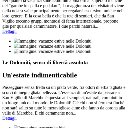
Per quanto la vacanza sulle Dolomiti abbia ormai superato il cliché
del "gambe in spalla e pedalare", la maggioranza dei visitatori viene
nella nostra valle principalmente per regalarsi escursioni uniche nel
loro genere. E la cosa bella è che la rete di sentieri, che da San
Vigilio toccano gruppi montuosi di fama internazionale, propone
gite per qualsiasi camminatore. I due parchi naturali...
Dettagli
Le Dolomiti, senso di libertà assoluta
Un'estate indimenticabile
Passeggiare senza fretta su un prato verde, fra odori di erba tagliata e
scorci di ineguagliata bellezza. L'essenza di un'estate da passare a
San Vigilio di Marebbe è questa: atti semplici, naturali, compiuti in
un luogo unico al mondo: le Dolomiti! C'è chi non si fermerà finché
non sarà salito su tutte le meravigliose cime che fanno da corona alla
valle di Marebbe. E chi certamente non...
Dettagli